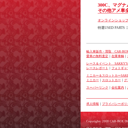
300C、マグ
その他アメ車
オンラインショップsak
特選USED PART
輸入車販売・買取 CAR-BOX
愛車の無料査定
｜
在庫車輌
｜
レース＆イベント SAKKY'
レースレポート
｜
フォトギャ
ミニカー＆スロットカーSAKK
ミニカー
｜
スロットカー
｜
グ
スーパーリンク
｜
会社案内
｜
求人情報
｜
プライバシーポリ
Copyrightc 2008 CAR-BOX IMP