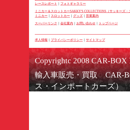
レースレポート
｜
フォトギャラリー
ミニカー＆スロットカーSAKKY'S COLLECTIONS（サッキー
ミニカー
｜
スロットカー
｜
グッズ
｜
営業案内
スーパーリンク
｜
会社案内
｜
お問い合わせ
｜
トップページ
求人情報
｜
プライバシーポリシー
｜
サイトマップ
Copyrightc 2008 CAR-BOX I
輸入車販売・買取 CAR-BO
ス・インポートカーズ）
ミニカー＆スロットカーSAKK
ーズ・コレクションズ）
〒566-0055 大阪府摂津市