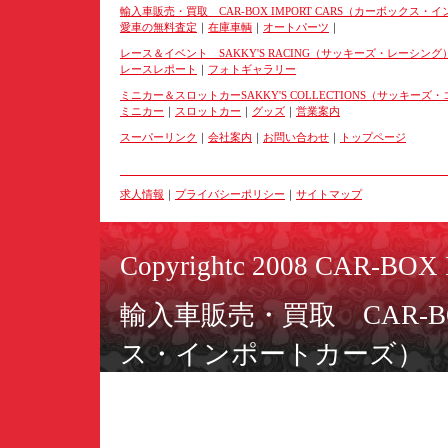
輸入車販売・買取 CAR-BOX IMPORT CARS（カーボックス・
愛車の無料査定
｜
在庫車輌
｜
オートパーツ
｜
レース＆イベント SAKKY'S RACING（サッキーズ・レーシング
レースレポート
｜
フォトギャラリー
ミニカー＆スロットカーSAKKY'S COLLECTIONS（サッキー
ミニカー
｜
スロットカー
｜
グッズ
｜
営業案内
スーパーリンク
｜
会社案内
｜
お問い合わせ
｜
トップページ
求人情報
｜
プライバシーポリシー
｜
サイトマップ
Copyrightc 2008 CAR-BOX I
輸入車販売・買取 CAR-BO
ス・インポートカーズ）
ミニカー＆スロットカーSAKK
ーズ・コレクションズ）