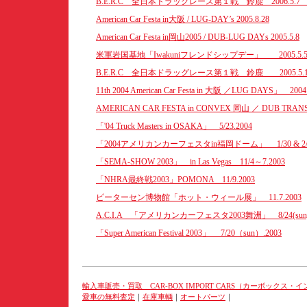
B.E.R.C 全日本ドラッグレース第１戦 鈴鹿 2006.5.
American Car Festa in大阪 / LUG-DAY’s 2005.8.28
American Car Festa in岡山2005 / DUB-LUG DAYs 2005.5.8
米軍岩国基地「Iwakuniフレンドシップデー」 2005.5
B.E.R.C 全日本ドラッグレース第１戦 鈴鹿 2005.5.
11th 2004 American Car Festa in 大阪 ／LUG DAYS」 2004.
AMERICAN CAR FESTA in CONVEX 岡山 ／ DUB TRANSL
「'04 Truck Masters in OSAKA」 5/23.2004
「2004アメリカンカーフェスタin福岡ドーム」 1/30 & 2/1.
「SEMA-SHOW 2003」 in Las Vegas 11/4～7.2003
「NHRA最終戦2003」POMONA 11/9.2003
ピーターセン博物館「ホット・ウィール展」 11.7.2003
A.C.I.A 「アメリカンカーフェスタ2003舞洲」 8/24(sun).
「Super American Festival 2003」 7/20（sun）.2003
輸入車販売・買取 CAR-BOX IMPORT CARS（カーボックス・
愛車の無料査定
｜
在庫車輌
｜
オートパーツ
｜