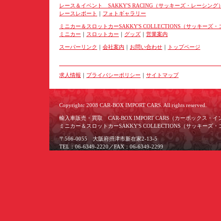
レース＆イベント SAKKY'S RACING（サッキーズ・レーシング
レースレポート
｜
フォトギャラリー
ミニカー＆スロットカーSAKKY'S COLLECTIONS（サッキー
ミニカー
｜
スロットカー
｜
グッズ
｜
営業案内
スーパーリンク
｜
会社案内
｜
お問い合わせ
｜
トップページ
求人情報
｜
プライバシーポリシー
｜
サイトマップ
Copyrightc 2008 CAR-BOX IMPORT CARS. All rights reserved.
輸入車販売・買取 CAR-BOX IMPORT CARS（カーボックス・
ミニカー＆スロットカーSAKKY'S COLLECTIONS（サッキー
〒566-0055 大阪府摂津市新在家2-13-5
TEL：06-6349-2220／FAX：06-6349-2299