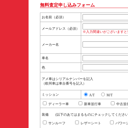
無料査定申し込みフォーム
お名前（必須）
メールアドレス（必須）
※入力間違いがございますと
メーカー名
車名
色
アメ車はシリアルナンバーを記入
（欧州車は車台番号を記入）
ミッション
A/T
M/T
ディーラー車
新車並行車
中古並
装備 (以下のあてはまるものにチェックしてくださ
サンルーフ
レザーシート
パワ