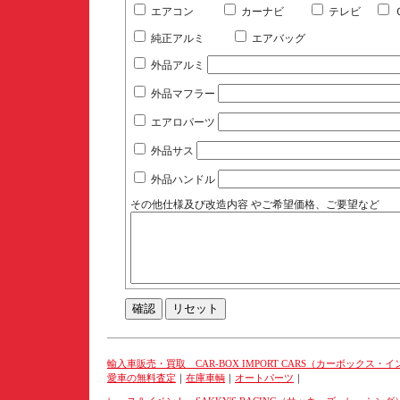
エアコン
カーナビ
テレビ
純正アルミ
エアバッグ
外品アルミ
外品マフラー
エアロパーツ
外品サス
外品ハンドル
その他仕様及び改造内容 やご希望価格、ご要望など
輸入車販売・買取 CAR-BOX IMPORT CARS（カーボックス・
愛車の無料査定
｜
在庫車輌
｜
オートパーツ
｜