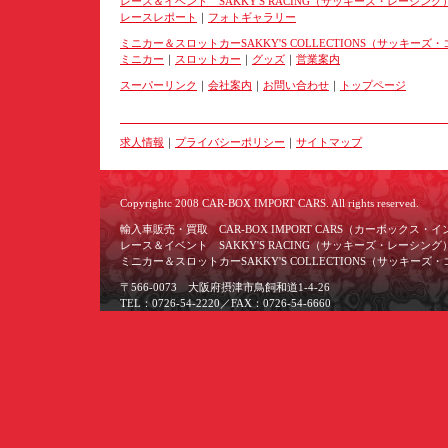
レース＆イベント SAKKY'S RACING（サッキーズ・レーシング
レースレポート
｜
フォトギャラリー
ミニカー＆スロットカーSAKKY'S COLLECTIONS（サッキー
ミニカー
｜
スロットカー
｜
グッズ
｜
営業案内
スーパーリンク
｜
会社案内
｜
お問い合わせ
｜
トップページ
求人情報
｜
プライバシーポリシー
｜
サイトマップ
Copyrightc 2008 CAR-BOX IMPORT CARS. All rights reserved.
輸入車販売・買取 CAR-BOX IMPORT CARS（カーボックス・
レース＆イベント SAKKY'S RACING（サッキーズ・レーシング
ミニカー＆スロットカーSAKKY'S COLLECTIONS（サッキー
〒566-0073 大阪府摂津市鳥飼和道1-4-26
TEL：0726-54-2220／FAX：0726-54-6660