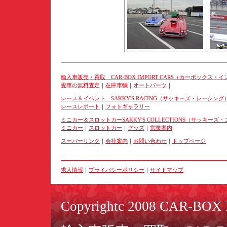
輸入車販売・買取 CAR-BOX IMPORT CARS（カーボックス・
愛車の無料査定
｜
在庫車輌
｜
オートパーツ
｜
レース＆イベント SAKKY'S RACING（サッキーズ・レーシング
レースレポート
｜
フォトギャラリー
ミニカー＆スロットカーSAKKY'S COLLECTIONS（サッキー
ミニカー
｜
スロットカー
｜
グッズ
｜
営業案内
スーパーリンク
｜
会社案内
｜
お問い合わせ
｜
トップページ
求人情報
｜
プライバシーポリシー
｜
サイトマップ
Copyrightc 2008 CAR-BOX I