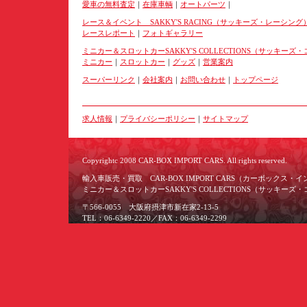
愛車の無料査定
｜
在庫車輌
｜
オートパーツ
｜
レース＆イベント SAKKY'S RACING（サッキーズ・レーシング
レースレポート
｜
フォトギャラリー
ミニカー＆スロットカーSAKKY'S COLLECTIONS（サッキー
ミニカー
｜
スロットカー
｜
グッズ
｜
営業案内
スーパーリンク
｜
会社案内
｜
お問い合わせ
｜
トップページ
求人情報
｜
プライバシーポリシー
｜
サイトマップ
Copyrightc 2008 CAR-BOX IMPORT CARS. All rights reserved.
輸入車販売・買取 CAR-BOX IMPORT CARS（カーボックス・
ミニカー＆スロットカーSAKKY'S COLLECTIONS（サッキー
〒566-0055 大阪府摂津市新在家2-13-5
TEL：06-6349-2220／FAX：06-6349-2299