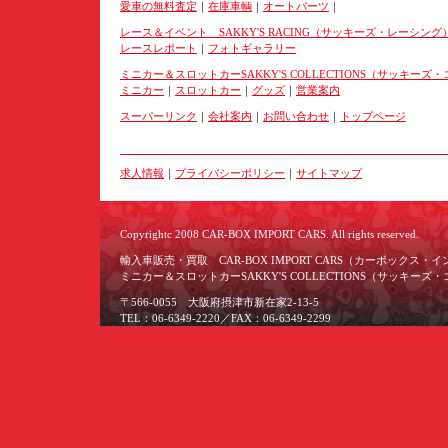
愛車の無料査定
｜
在庫車輌
｜
オートパーツ
｜
レース＆イベント SAKKY'S RACING（サッキーズ・レーシング
レースレポート
｜
フォトギャラリー
ミニカー＆スロットカーSAKKY'S COLLECTIONS（サッキー
ミニカー
｜
スロットカー
｜
グッズ
｜
営業案内
スーパーリンク
｜
会社案内
｜
お問い合わせ
｜
トップページ
求人情報
｜
プライバシーポリシー
｜
サイトマップ
Copyrightc 2008 CAR-BOX IMPORT CARS. All rights reserved.
輸入車販売・買取 CAR-BOX IMPORT CARS（カーボックス・
ミニカー＆スロットカーSAKKY'S COLLECTIONS（サッキー
〒566-0055 大阪府摂津市新在家2-13-5
TEL：06-6349-2220／FAX：06-6349-2299