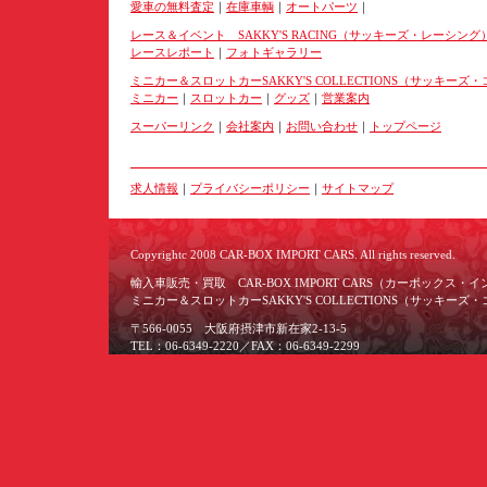
愛車の無料査定
｜
在庫車輌
｜
オートパーツ
｜
レース＆イベント SAKKY'S RACING（サッキーズ・レーシング
レースレポート
｜
フォトギャラリー
ミニカー＆スロットカーSAKKY'S COLLECTIONS（サッキー
ミニカー
｜
スロットカー
｜
グッズ
｜
営業案内
スーパーリンク
｜
会社案内
｜
お問い合わせ
｜
トップページ
求人情報
｜
プライバシーポリシー
｜
サイトマップ
Copyrightc 2008 CAR-BOX IMPORT CARS. All rights reserved.
輸入車販売・買取 CAR-BOX IMPORT CARS（カーボックス・
ミニカー＆スロットカーSAKKY'S COLLECTIONS（サッキー
〒566-0055 大阪府摂津市新在家2-13-5
TEL：06-6349-2220／FAX：06-6349-2299