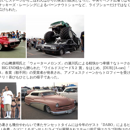
ろいしステージからこぼれんばかりの美女の競演となった。中央イベント広場では
サッキーズ・レーシングによるバーンナウトショーなど、ライブショーだけではな
広げられた。
」の山﨑廣明氏と「ウォーターメロンズ」の瀬川氏による軽快かつ卑猥？なトーク
IG END様から贈られた「ワイルドスピードX２ 賞」をはじめ、[DUB] [A-cars]
ACIA」各賞（順不同）の受賞者が発表され、アメフェスクィーンからトロフィーを受
チリ！喜びもひとしおの様子であった。
め暑さも幾分やわらいで来たサンセットタイムには今年のゲスト「DABO」による
ＤＪ弁慶」などによるダンサムなライブが展開されステージ前広場はクラブ顔負けの