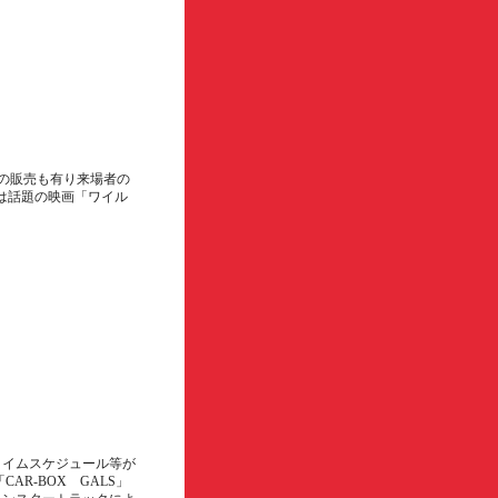
ズの販売も有り来場者の
らは話題の映画「ワイル
タイムスケジュール等が
AR-BOX GALS」