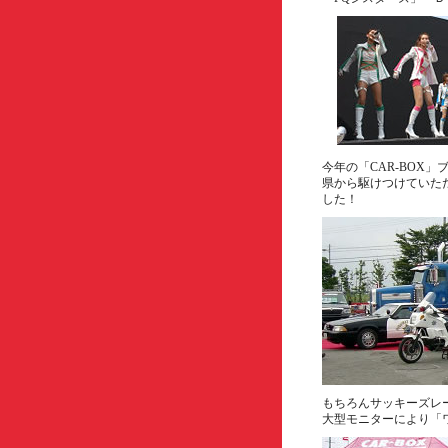
今年の「CAR-BO
県から駆けつけていただい
した！
もちろんサッキーズレ
大型モニターにより「