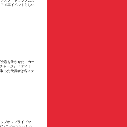
モンスタートラックによ
くアメ車イベントらしい
が会場を沸かせた。カー
 「チャージ」 「デイト
け取った受賞者は各メデ
ヒップホップライブや
ダンスゾーンと化した。