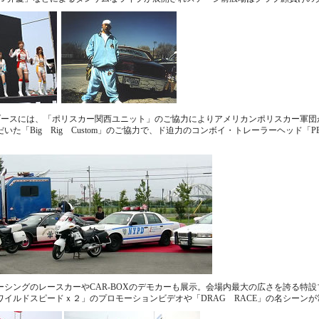
X」ブースには、「ポリスカー関西ユニット」のご協力によりアメリカンポリスカー軍
た「Big Rig Custom」のご協力で、ド迫力のコンボイ・トレーラーヘッド「PE
ーシングのレースカーやCAR-BOXのデモカーも展示。会場内最大の広さを誇る特
ワイルドスピードｘ２」のプロモーションビデオや「DRAG RACE」の名シーン