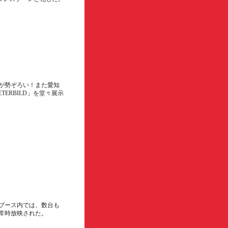
団が勢ぞろい！また愛知
TERBILD」を堂々展示
設ブース内では、数台も
が常時放映された。