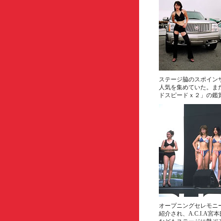
ステージ脇のスポインサ
人気を集めていた。また
ドスピードｘ２」の鑑
オープニングセレモニ
紹介され、A.C.I.A