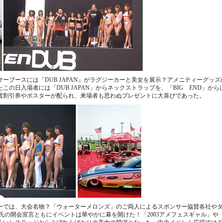
ーブースには「DUB JAPAN」がラグジーカーと美女を展示？アメニティーグッ
この日入場者には「DUB JAPAN」からネックストラップを、「BIG END」か
賞割引券やポスターが配られ、来場者も思わぬプレゼントに大喜びであった。
ーでは、大会名物？「ウォーターメロンズ」のご両人によるスポンサー協賛各社や
宮本氏の開会宣言ともにイベントは華やかに幕を開けた！「2003アメフェスギャル」や「C