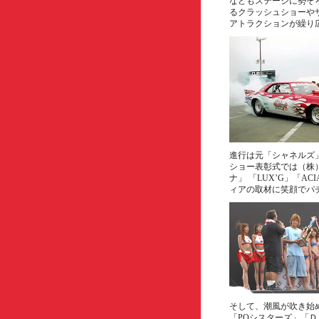
などもステージに勢ぞ
るクラッシュショーや
アトラクションが繰り
進行は元「シャネルズ
ショー表彰式では（株）B
ナ」 「LUX’G」「
ィアの取材に笑顔でパ
そして、潮風が吹き始
「PQシスターズ」「