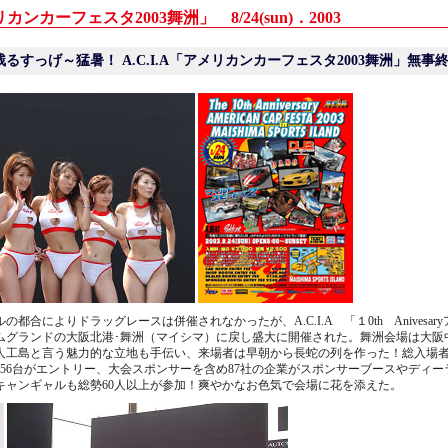
リカンカーフェスタ2003舞洲」 8/24(sun)
．2003
残るすっげ～猛暑！
A.C.I.A「アメリカンカーフェスタ2003舞洲」無事
都合によりドラッグレースは併催されなかったが、A.C.I.A 「１0th Anivesa
ホームグランドの大阪北港･舞洲（マイシマ）に戻し盛大に開催された。舞洲会場は大
人工島と言う魅力的な立地も手伝い、来場者は早朝から長蛇の列を作った！総入場者数
256台がエントリー、大会スポンサーを含め87社の企業がスポンサーブースやディ
キャンギャルも総勢60人以上が参加！爽やかなお色気で会場に花を添えた。