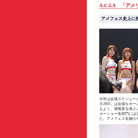
A.C.I.A 「アメ
アメフェス史上に
今年は会場スケジュールの
タ2003」は会場を
もよく、潮風香る海上
カーショー各部門には
た。アメフェス名物の