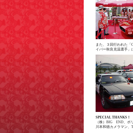
また、３回行われた「C
イバー秋良克温選手」
SPECIAL THANKS！
（株）BIG END、ポリス
川本和徳カメラマン、TV大