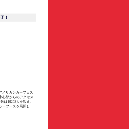
終了！
ryアメリカンカーフェス
阪中心部からのアクセス
は10253人を数え、
ーラーブースを展開し