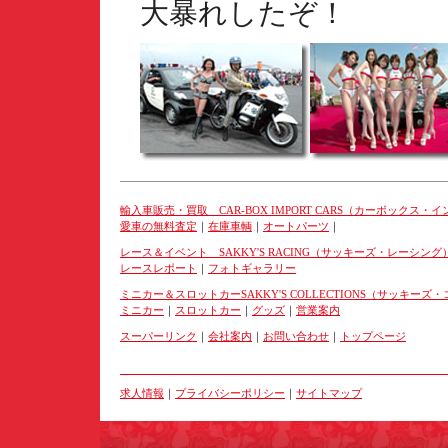
大暴れしたぞ！
輸入車販売・買取 CAR-BOX IMPORT CARS（カーボックス・
愛車の無料査定
｜
在庫車輌
｜
オートパーツ
｜
レース＆イベント SAKKY'S RACING（サッキーズ・レーシング
レースレポート
｜
フォトギャラリー
ミニカー＆スロットカーSAKKY'S COLLECTIONS（サッキー
ミニカー
｜
スロットカー
｜
グッズ
｜
営業案内
スーパーリンク
｜
会社案内
｜
お問い合わせ
｜
トップページ
求人情報
｜
プライバシーポリシー
｜
サイトマップ