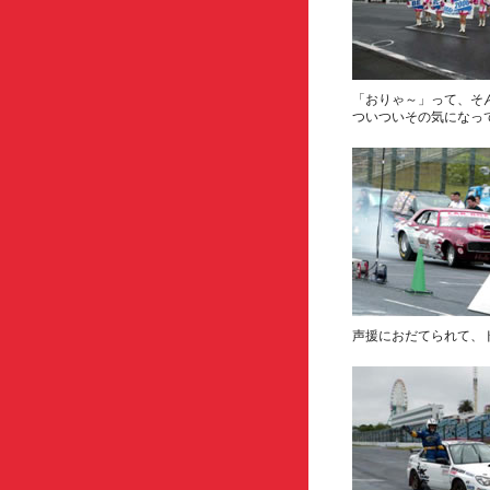
「おりゃ～」って、そ
ついついその気になっ
声援におだてられて、