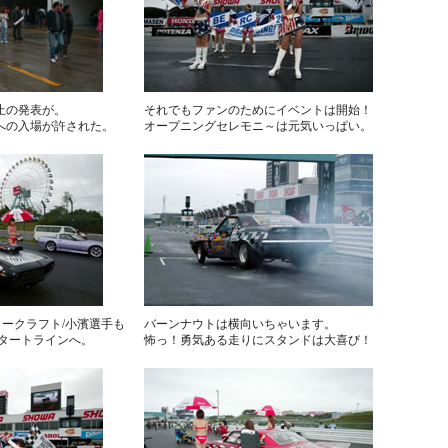
止の発表が。
それでもファンのためにイベントは開始！
への入場が許された。
オープニングセレモニ～は元気いっぱい。
モータークラフト/小濱選手も
バーンナウトは横向いちゃいます。
スタートラインへ。
怖っ！勇気ある走りにスタンドは大喜び！