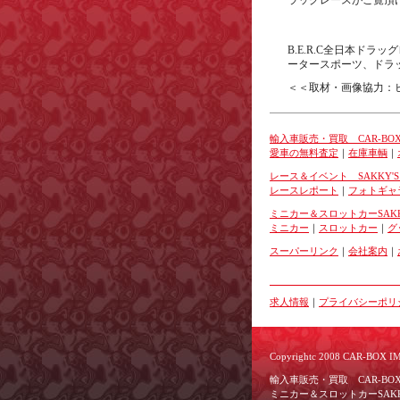
ラッグレースがご覧頂
B.E.R.C全日本ド
ータースポーツ、ドラ
＜＜取材・画像協力：
輸入車販売・買取 CAR-BOX
愛車の無料査定
｜
在庫車輌
｜
レース＆イベント SAKKY'
レースレポート
｜
フォトギャ
ミニカー＆スロットカーSAKK
ミニカー
｜
スロットカー
｜
グ
スーパーリンク
｜
会社案内
｜
求人情報
｜
プライバシーポリ
Copyrightc 2008 CAR-BOX IMP
輸入車販売・買取 CAR-BOX
ミニカー＆スロットカーSAKK