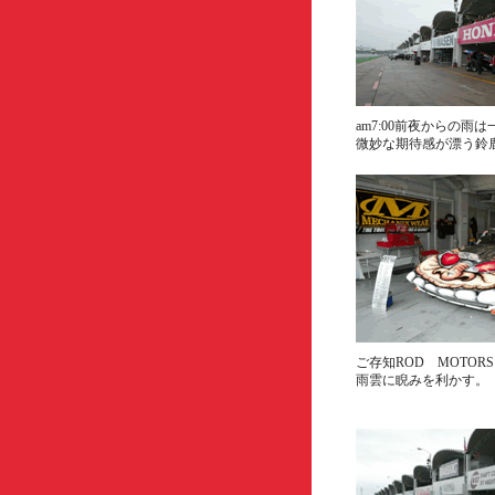
am7:00前夜からの雨
微妙な期待感が漂う鈴
ご存知ROD MOTO
雨雲に睨みを利かす。