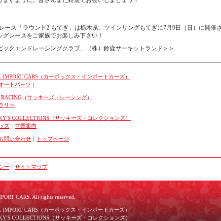
けますように。皆さんまた鈴鹿でお会いしましょう！
ラッグレース「ラウンド2 もてぎ」は栃木県、ツインリングもてぎに7月9日（日）に開
ッグレースをご家族でお楽しみ下さい！
ビックエンドレーシングクラブ、（株）鈴鹿サーキットランド＞＞
 IMPORT CARS（カーボックス・インポートカーズ）
オートパーツ
｜
S RACING（サッキーズ・レーシング）
ラリー
Y'S COLLECTIONS（サッキーズ・コレクションズ）
ッズ
｜
営業案内
お問い合わせ
｜
トップページ
シー
｜
サイトマップ
ORT CARS. All rights reserved.
 IMPORT CARS（カーボックス・インポートカーズ）
Y'S COLLECTIONS（サッキーズ・コレクションズ）