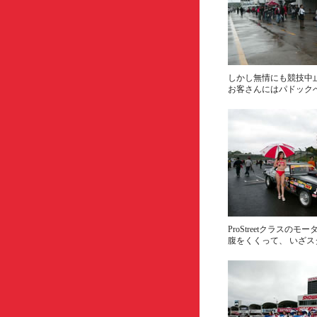
しかし無情にも競技中
お客さんにはパドック
ProStreetクラスの
腹をくくって、 いざ