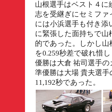
山根選手はベスト４に
志を受継ぎにセミファ
には小浜選手も付き添い
に緊張した面持ちで山
的であった。しかし山
を0.259秒差で破れ
優勝は大倉 祐司選手のカ
準優勝は大場 貴夫選
11,192秒であった。