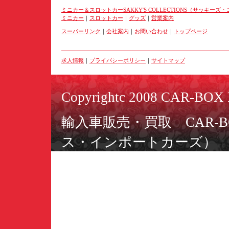
ミニカー＆スロットカーSAKKY'S COLLECTIONS（サッキー
ミニカー
｜
スロットカー
｜
グッズ
｜
営業案内
スーパーリンク
｜
会社案内
｜
お問い合わせ
｜
トップページ
求人情報
｜
プライバシーポリシー
｜
サイトマップ
Copyrightc 2008 CAR-BOX I
輸入車販売・買取 CAR-BO
ス・インポートカーズ）
ミニカー＆スロットカーSAKK
ーズ・コレクションズ）
〒566-0055 大阪府摂津市
TEL：06-6349-2220／FAX：