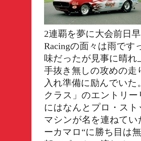
2連覇を夢に大会前日早
Racingの面々は雨
味だったが見事に晴れ
手抜き無しの攻めの走
入れ準備に励んでいた
クラス」のエントリー
にはなんとプロ・スト
マシンが名を連ねてい
ーカマロ“に勝ち目は