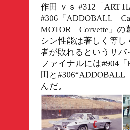
作田 ｖｓ #312「ART H
#306「ADDOBALL Ca
MOTOR Corvett
シン性能は著しく等し
者が敗れるというサバ
ファイナルには#904「Hul
田と#306“ADDOBAL
んだ。