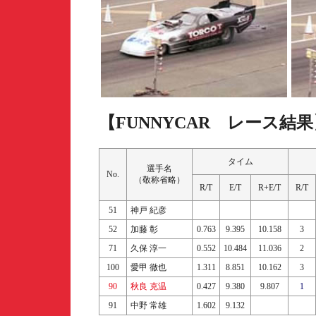
【FUNNYCAR レース結果
タイム
選手名
No.
（敬称省略）
R/T
E/T
R+E/T
R/T
51
神戸 紀彦
52
加藤 彰
0.763
9.395
10.158
3
71
久保 淳一
0.552
10.484
11.036
2
100
愛甲 徹也
1.311
8.851
10.162
3
90
秋良 克温
0.427
9.380
9.807
1
91
中野 常雄
1.602
9.132