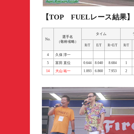
【TOP FUELレース結果】
タイム
選手名
No.
（敬称省略）
R/T
E/T
R+E/T
R/T
4
久保 淳一
5
富田 直位
0.644
8.040
8.684
1
14
大山 祐一
1.093
6.860
7.953
2