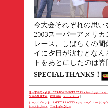
今大会それぞれの思い
2003スーパーアメリ
レース。しばらくの間
イに夕日が沈むとなん
トをあとにしたのは皆
SPECIAL THANKS！
輸入車販売・買取 CAR-BOX IMPORT CARS（カーボックス・
愛車の無料査定
｜
在庫車輌
｜
オートパーツ
｜
レース＆イベント SAKKY'S RACING（サッキーズ・レーシング
レースレポート
｜
フォトギャラリー