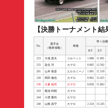
【決勝トーナメント結
準々決勝
選手名
No.
車種
（敬称省略）
R/T
E/T
253
大場 貴夫
コルベット
1.088
11.001
235
染谷 洋
カマロ
0.905
12.592
201
山本 善彦
エルカミーノ
1.091
11.519
228
岡田 徹也
カマロ
0.962
12.425
236
大倉 祐司
カマロ
0.858
11.863
243
菊池 利昭
カマロ
244
小濱 重尚
カマロ
240
山根 昌守
カマロ
2.224
15.245