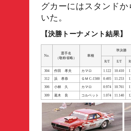
グカーにはスタンドか
いた。
【決勝トーナメント結果】
準決勝
選手名
No.
車種
（敬称省略）
R/T
E/T
R
304
作田 孝夫
カマロ
1.122
10.410
1
312
浜 孝恭
ＧＭ C-1500
0.495
11.253
1
306
小林 久
カマロ
0.974
10.761
1
309
葛木 良
コルベット
1.074
11.140
1