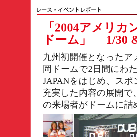
「2004アメリカ
ドーム」 1/30 & 2
九州初開催となったア
岡ドームで2日間にわた
JAPANをはじめ、ス
充実した内容の展開で
の来場者がドームに詰