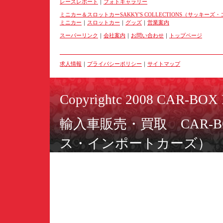
レースレポート
｜
フォトギャラリー
ミニカー＆スロットカーSAKKY'S COLLECTIONS（サッキー
ミニカー
｜
スロットカー
｜
グッズ
｜
営業案内
スーパーリンク
｜
会社案内
｜
お問い合わせ
｜
トップページ
求人情報
｜
プライバシーポリシー
｜
サイトマップ
Copyrightc 2008 CAR-BOX I
輸入車販売・買取 CAR-BO
ス・インポートカーズ）
ミニカー＆スロットカーSAKK
ーズ・コレクションズ）
〒566-0055 大阪府摂津市