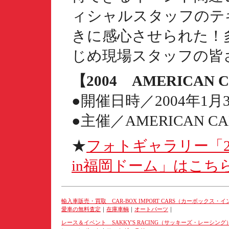
ィシャルスタッフのテ
きに感心させられた！
じめ現場スタッフの皆
【2004 AMERICAN 
●開催日時／2004年1
●主催／AMERICAN C
★
フォトギャラリー「2
in福岡ドーム」はこち
輸入車販売・買取 CAR-BOX IMPORT CARS（カーボックス・
愛車の無料査定
｜
在庫車輌
｜
オートパーツ
｜
レース＆イベント SAKKY'S RACING（サッキーズ・レーシング